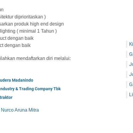
un
tektur diprioritaskan )
rkan produk high end design
u lighting ( minimal 1 Tahun )
ct dengan baik
K
ct dengan baik
G
ilahkan mendaftarkan diri melalui:
J
J
mudera Madanindo
G
 Industry & Trading Company Tbk
L
raktor
 Nurco Aruna Mitra