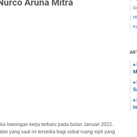
Nurco Aruna Mitra
G
Hi
Ka
AR
M
S
I
ka lowongan kerja terbaru pada bulan Januari 2022.
tan yang saat ini tersedia bagi sobat ruang sipil yang