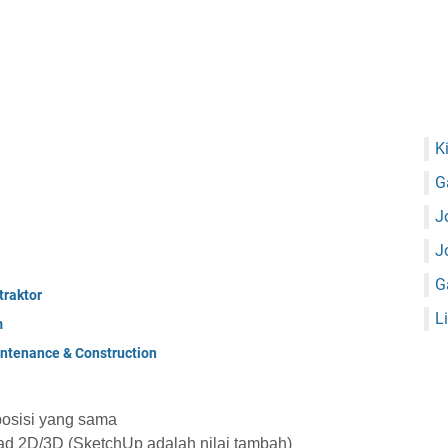
K
G
J
J
G
raktor
L
m
ntenance & Construction
posisi yang sama
 2D/3D (SketchUp adalah nilai tambah)