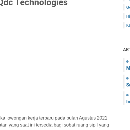
Qdc Technologies
G
Hi
Ka
AR
M
S
I
ka lowongan kerja terbaru pada bulan Agustus 2021.
tan yang saat ini tersedia bagi sobat ruang sipil yang