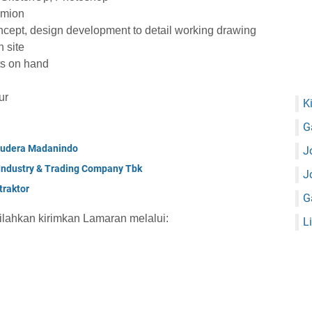
umion
ncept, design development to detail working drawing
 site
ts on hand
ur
K
G
mudera Madanindo
J
 Industry & Trading Company Tbk
J
raktor
G
silahkan kirimkan Lamaran melalui:
L