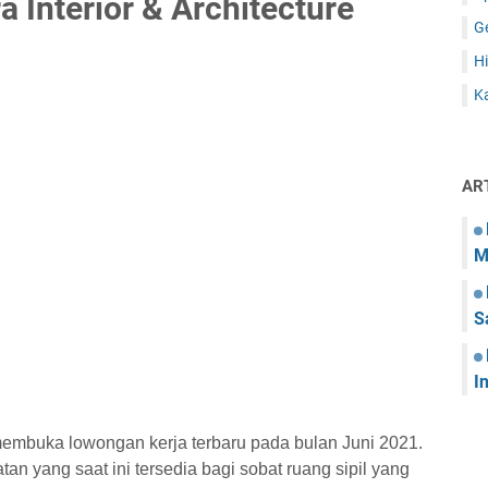
 Interior & Architecture
G
Hi
Ka
AR
M
S
I
ni membuka lowongan kerja terbaru pada bulan Juni 2021.
tan yang saat ini tersedia bagi sobat ruang sipil yang