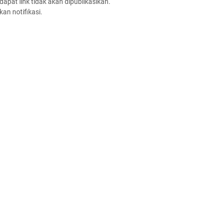
apat link tidak akan dipublikasikan.
an notifikasi.