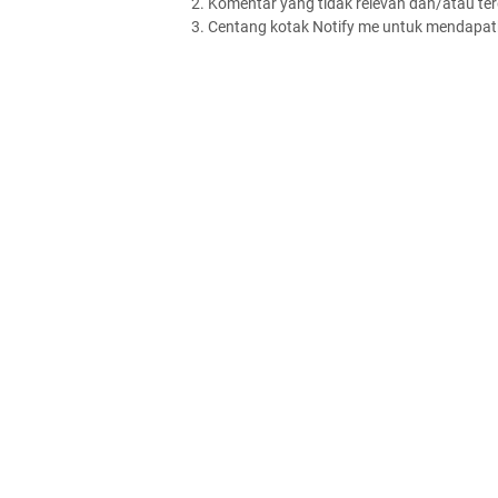
2. Komentar yang tidak relevan dan/atau terd
3. Centang kotak Notify me untuk mendapatk