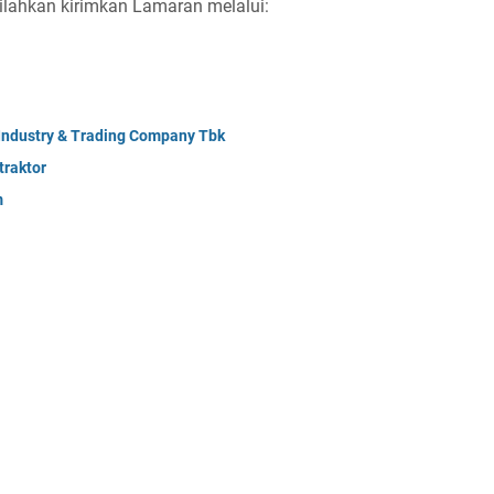
silahkan kirimkan Lamaran melalui:
 Industry & Trading Company Tbk
raktor
m