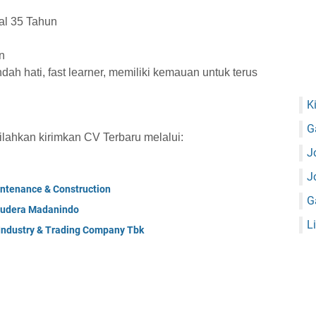
al 35 Tahun
n
dah hati, fast learner, memiliki kemauan untuk terus
K
G
silahkan kirimkan CV Terbaru melalui:
J
J
ntenance & Construction
G
mudera Madanindo
L
 Industry & Trading Company Tbk