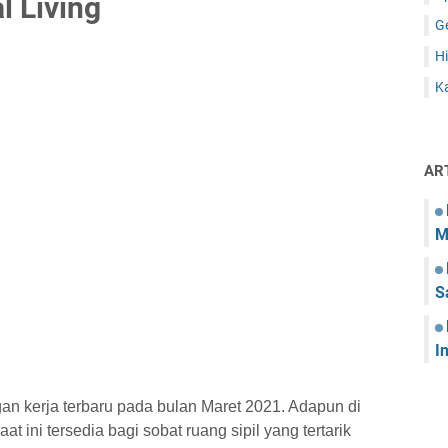
l Living
G
Hi
Ka
AR
M
S
I
gan kerja terbaru pada bulan Maret 2021. Adapun di
t ini tersedia bagi sobat ruang sipil yang tertarik