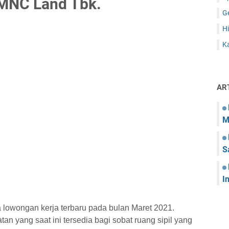
MNC Land Tbk.
G
Hi
Ka
AR
M
S
I
lowongan kerja terbaru pada bulan Maret 2021.
tan yang saat ini tersedia bagi sobat ruang sipil yang