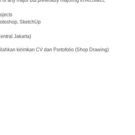
f any major but preferably majoring in Architect,
ojects
hotoshop, SketchUp
entral Jakarta)
silahkan kirimkan CV dan Portofolio (Shop Drawing)