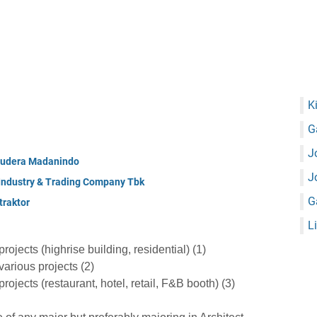
K
G
J
mudera Madanindo
J
 Industry & Trading Company Tbk
G
raktor
L
ojects (highrise building, residential) (1)
arious projects (2)
ojects (restaurant, hotel, retail, F&B booth) (3)