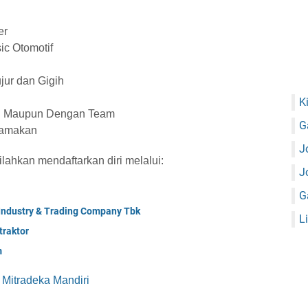
er
c Otomotif
jur dan Gigih
K
ri Maupun Dengan Team
G
tamakan
J
ilahkan mendaftarkan diri melalui:
J
G
 Industry & Trading Company Tbk
L
raktor
m
 Mitradeka Mandiri