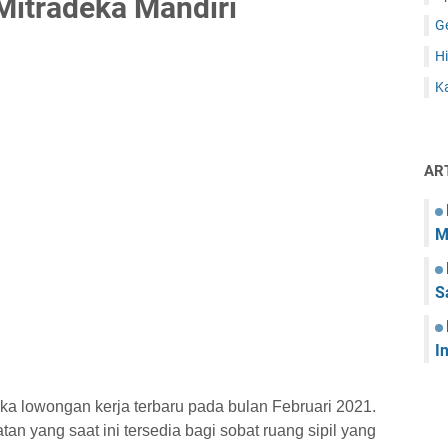
Mitradeka Mandiri
G
Hi
Ka
AR
M
S
I
ka lowongan kerja terbaru pada bulan Februari 2021.
tan yang saat ini tersedia bagi sobat ruang sipil yang