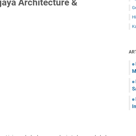
aya Architecture &
G
Hi
Ka
AR
M
S
I