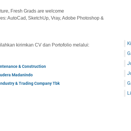
cture, Fresh Grads are welcome
wares: AutoCad, SketchUp, Vray, Adobe Photoshop &
K
silahkan kirimkan CV dan Portofolio melalui:
G
J
ntenance & Construction
J
mudera Madanindo
G
 Industry & Trading Company Tbk
L