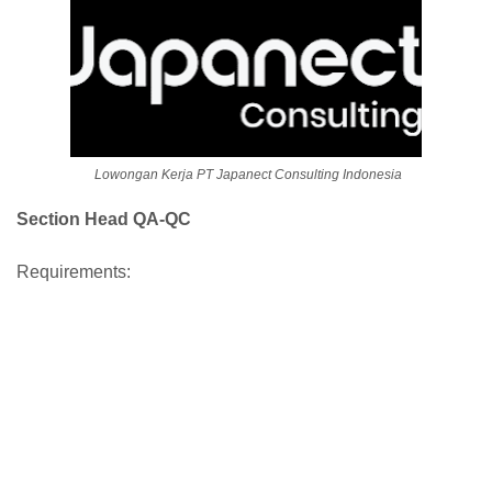
Lowongan Kerja PT Japanect Consulting Indonesia
Section Head QA-QC
Requirements: