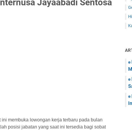
Internusa Jayaabadi Sentosa
G
Hi
Ka
AR
M
S
I
t ini membuka lowongan kerja terbaru pada bulan
ah posisi jabatan yang saat ini tersedia bagi sobat