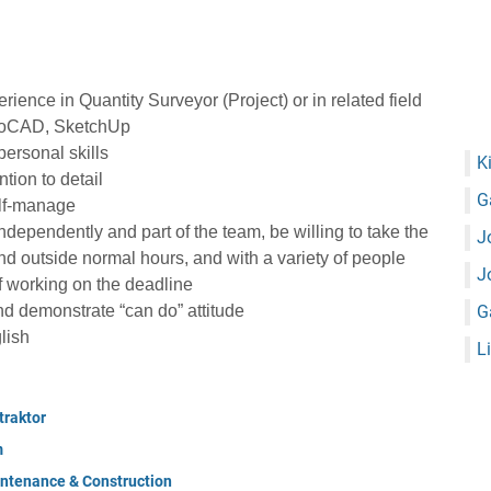
erience in Quantity Surveyor (Project) or in related field
AutoCAD, SketchUp
ersonal skills
K
tion to detail
G
elf-manage
ndependently and part of the team, be willing to take the
J
and outside normal hours, and with a variety of people
J
 working on the deadline
nd demonstrate “can do” attitude
G
lish
L
raktor
m
ntenance & Construction