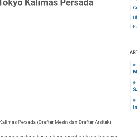
Tokyo Kalimas Persada
G
Hi
Ka
AR
M
S
I
limas Persada (Drafter Mesin dan Drafter Arsitek)
erusahaan sedang berkembang membutuhkan karyawan