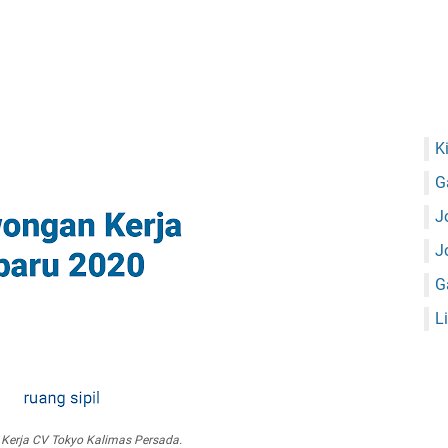
K
G
J
J
G
L
Kerja CV Tokyo Kalimas Persada.