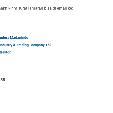
kn kirim surat lamaran bisa di email ke:
mudera Madanindo
 Industry & Trading Company Tbk
raktor
135