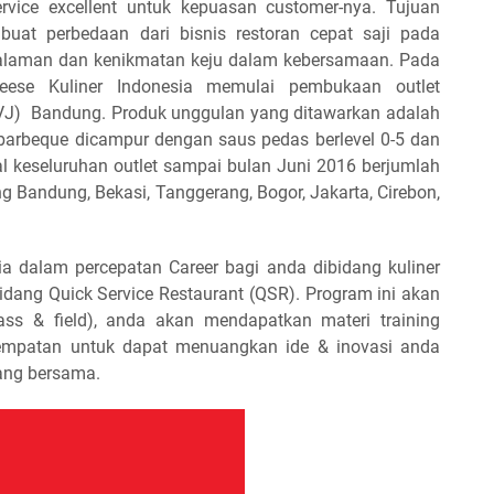
rvice excellent untuk kepuasan customer-nya. Tujuan
uat perbedaan dari bisnis restoran cepat saji pada
aman dan kenikmatan keju dalam kebersamaan. Pada
eese Kuliner Indonesia memulai pembukaan outlet
PVJ) Bandung. Produk unggulan yang ditawarkan adalah
 barbeque dicampur dengan saus pedas berlevel 0-5 dan
al keseluruhan outlet sampai bulan Juni 2016 berjumlah
g Bandung, Bekasi, Tanggerang, Bogor, Jakarta, Cirebon,
ia dalam percepatan Career bagi anda dibidang kuliner
idang Quick Service Restaurant (QSR). Program ini akan
lass & field), anda akan mendapatkan materi training
esempatan untuk dapat menuangkan ide & inovasi anda
ang bersama.