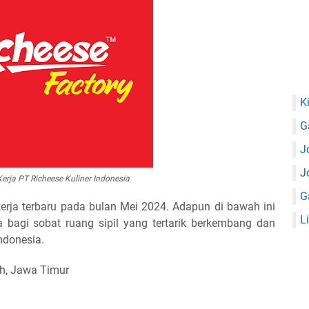
K
G
J
J
rja PT Richeese Kuliner Indonesia
G
rja terbaru pada bulan Mei 2024. Adapun di bawah ini
L
a bagi sobat ruang sipil yang tertarik berkembang dan
ndonesia.
ah, Jawa Timur