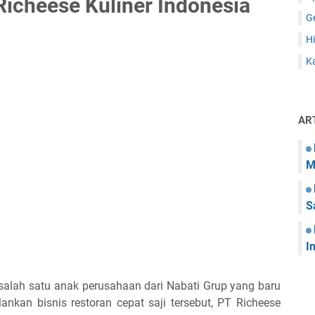
icheese Kuliner Indonesia
G
Hi
Ka
AR
M
S
I
 salah satu anak perusahaan dari Nabati Grup yang baru
ankan bisnis restoran cepat saji tersebut, PT Richeese