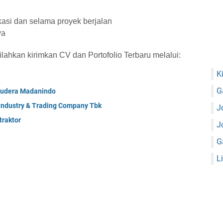
kasi dan selama proyek berjalan
ya
silahkan kirimkan CV dan Portofolio Terbaru melalui:
K
G
mudera Madanindo
 Industry & Trading Company Tbk
J
raktor
J
G
L