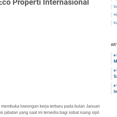
co Properti Internasional
G
Hi
Ka
AR
M
S
I
ini membuka lowongan kerja terbaru pada bulan Januari
 jabatan yang saat ini tersedia bagi sobat ruang sipil